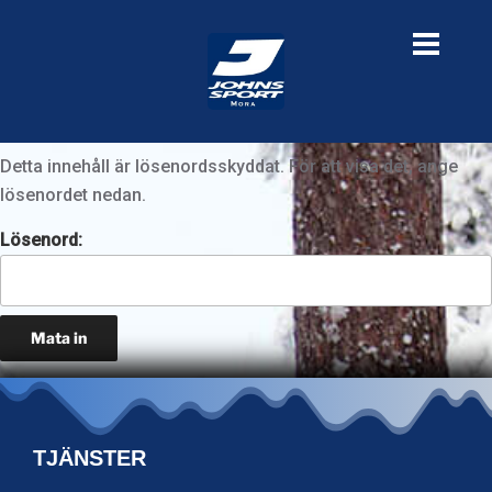
Detta innehåll är lösenordsskyddat. För att visa det, ange
lösenordet nedan.
Lösenord:
TJÄNSTER